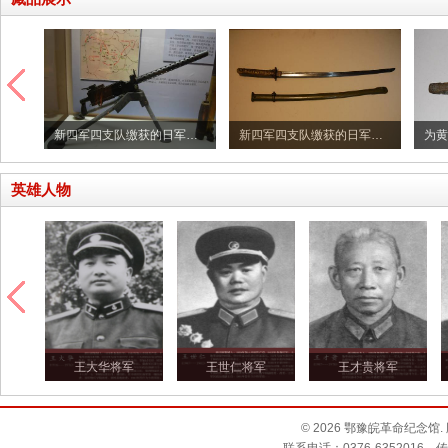
新四军四支队司令员高敬亭使用过的驳壳枪
新四军四支队缴获的日军重机枪
新四军四支队缴获的日军指挥刀
英雄人物
军
王大华将军
王世仁将军
王才贵将军
©
2026 鄂豫皖革命纪念馆