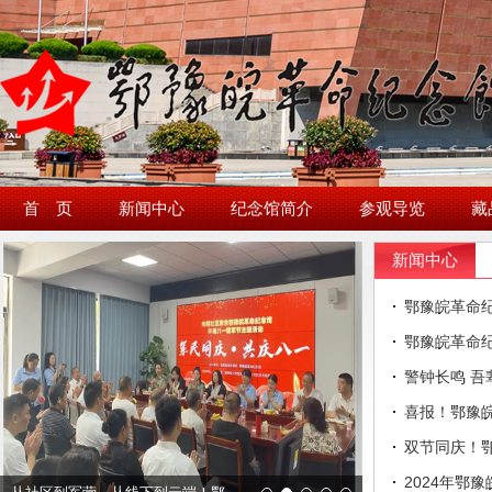
首 页
新闻中心
纪念馆简介
参观导览
藏
新闻中心
鄂豫皖革命纪
鄂豫皖革命纪念馆获评
警钟长鸣 吾辈自强——鄂豫皖革命纪
喜报！鄂豫皖革命纪念馆
双节同庆！鄂豫皖
2024年鄂