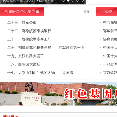
从社区到军营，从线下到云端！鄂豫皖革命纪念馆 “八一” 活动亮点纷呈
鄂豫皖红色历史之最
千秋仰止
更多
二十三、红军公田
中共豫
二十二、鄂豫皖苏维埃银行
鄂豫陕
二十一、鄂豫皖军委兵工厂
惨痛的
二十、鄂豫皖苏区税务总局——红军时期第一个税务局
中国十
十九、京汉铁路大罢工
中国十
十八、白雀园大肃反
一张红
十七、大别山刘胡兰式的人物——肖国清
京汉铁
藏品展示