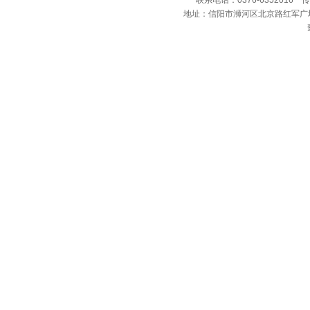
联系电话：0376-6352016 传真
地址：信阳市浉河区北京路红军广